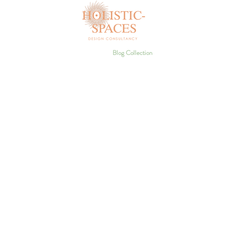
e
Services
Portfolio - Meet Steffi
Blog Collection
Take Our Quiz!
Work